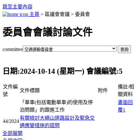
跳至主要內容
主頁
> 區議會會議 > 委員會
委員會會議討論文件
committee
日期:2024-10-14 (星期一) 會議編號:5
文件編
備註/相
文件標題
附件
號
關資料
「單車(包括電動單車)的使用及停
書面回
泊問題」的跟進工作
覆1
有關檢討大嶼山道路設計及緊急交
44/2024
通應變措施的提問
全部展開