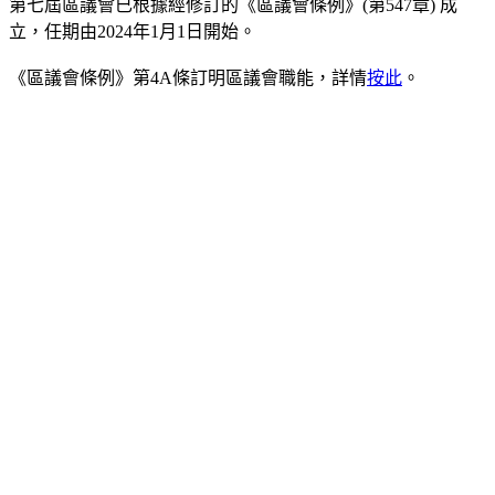
第七屆區議會已根據經修訂的《區議會條例》(第547章) 成
立，任期由2024年1月1日開始。
《區議會條例》第4A條訂明區議會職能，詳情
按此
。