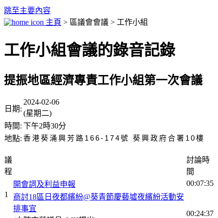
跳至主要內容
主頁
> 區議會會議 > 工作小組
工作小組會議的錄音記錄
提振地區經濟專責工作小組第一次會議
2024-02-06
日期:
(星期二)
時間:
下午2時30分
香港葵涌興芳路166-174號 葵興政府合署10樓
地點:
議
討論時
程
間
00:07:35
開會詞及利益申報
1
商討18區日夜都繽紛@葵青節慶藝墟夜繽紛活動安
排事宜
00:24:37