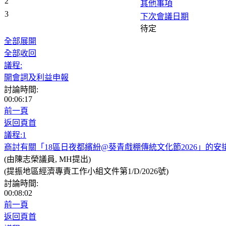
2
其他事項
3
下次會議日期
待定
全部展開
全部收回
議程:
開會詞及利益申報
討論時間:
00:06:17
前一頁
返回頁首
議程:1
商討有關「18區日夜都繽紛@葵青戲棚傳統文化節2026」的安
(由陳志榮議員, MH提出)
(提振地區經濟專責工作小組文件第1/D/2026號)
討論時間:
00:08:02
前一頁
返回頁首