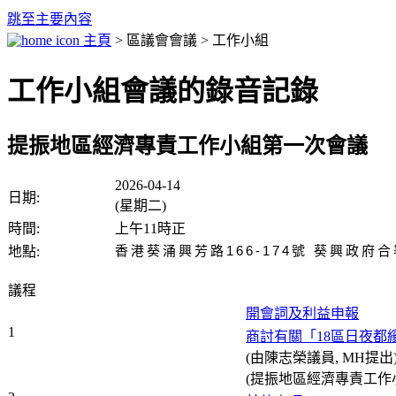
跳至主要內容
主頁
> 區議會會議 > 工作小組
工作小組會議的錄音記錄
提振地區經濟專責工作小組第一次會議
2026-04-14
日期:
(星期二)
時間:
上午11時正
香港葵涌興芳路166-174號 葵興政府合
地點:
議程
開會詞及利益申報
1
商討有關「18區日夜都
(由陳志榮議員, MH提出
(提振地區經濟專責工作小組