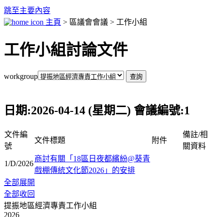
跳至主要內容
主頁
> 區議會會議 > 工作小組
工作小組討論文件
workgroup
日期:2026-04-14 (星期二) 會議編號:1
文件編
備註/相
文件標題
附件
號
關資料
商討有關「18區日夜都繽紛@葵青
1/D/2026
戲棚傳統文化節2026」的安排
全部展開
全部收回
提振地區經濟專責工作小組
2026