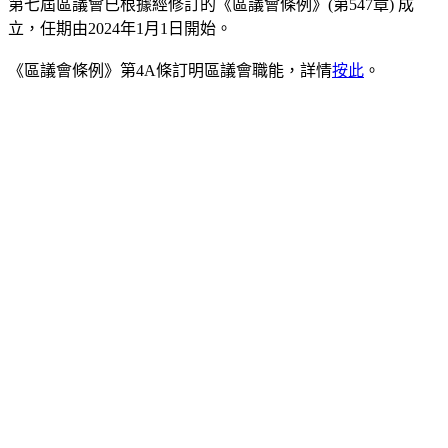
第七屆區議會已根據經修訂的《區議會條例》(第547章) 成
立，任期由2024年1月1日開始。
《區議會條例》第4A條訂明區議會職能，詳情
按此
。