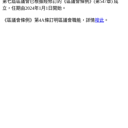
第七屆區議會已根據經修訂的《區議會條例》(第547章) 成
立，任期由2024年1月1日開始。
《區議會條例》第4A條訂明區議會職能，詳情
按此
。