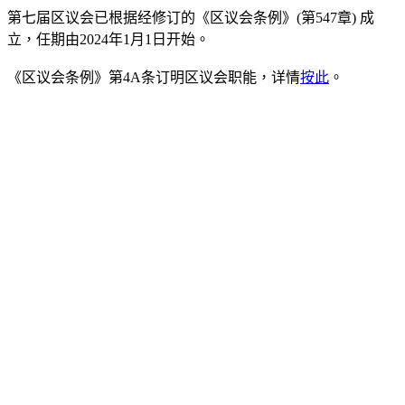
第七届区议会已根据经修订的《区议会条例》(第547章) 成
立，任期由2024年1月1日开始。
《区议会条例》第4A条订明区议会职能，详情
按此
。