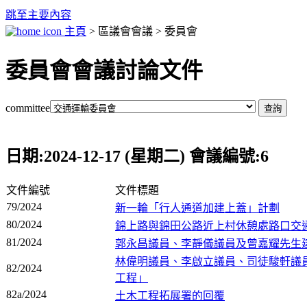
跳至主要內容
主頁
> 區議會會議 > 委員會
委員會會議討論文件
committee
日期:2024-12-17 (星期二) 會議編號:6
文件編號
文件標題
79/2024
新一輪「行人通道加建上蓋」計劃
80/2024
錦上路與錦田公路近上村休憩處路口交
81/2024
郭永昌議員、李靜儀議員及曾嘉耀先生
林偉明議員、李啟立議員、司徒駿軒議
82/2024
工程」
82a/2024
土木工程拓展署的回覆