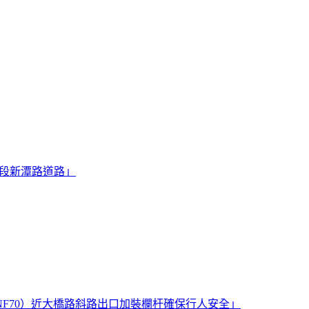
 段新潭路道路」
F70）近大橋路斜路出口加裝欄杆確保行人安全」