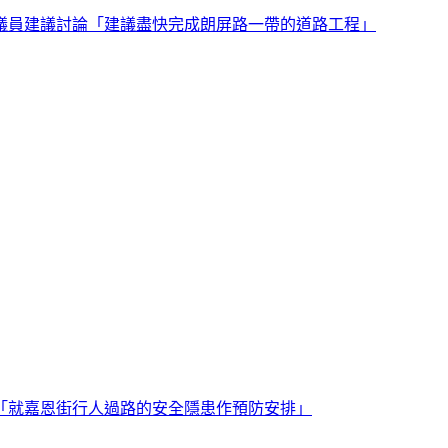
議員建議討論「建議盡快完成朗屏路一帶的道路工程」
「就嘉恩街行人過路的安全隱患作預防安排」