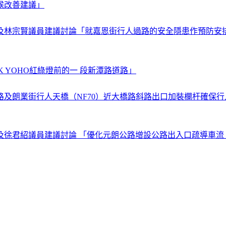
候改善建議」
及林宗賢議員建議討論「就嘉恩街行人過路的安全隱患作預防安
K YOHO紅綠燈前的一 段新潭路道路」
及朗業街行人天橋（NF70）近大橋路斜路出口加裝欄杆確保行
及徐君紹議員建議討論 「優化元朗公路增設公路出入口疏導車流