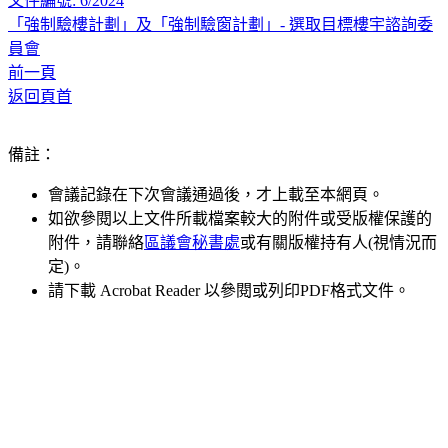
文件編號: 6/2024
「強制驗樓計劃」及「強制驗窗計劃」- 選取目標樓宇諮詢委
員會
前一頁
返回頁首
備註：
會議記錄在下次會議通過後，才上載至本網頁。
如欲參閱以上文件所載檔案較大的附件或受版權保護的
附件，請聯絡
區議會秘書處
或有關版權持有人(視情況而
定)。
請下載 Acrobat Reader 以參閱或列印PDF格式文件。