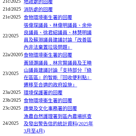
21c/2025
地政處的回覆
21d/2025
消防處的回覆
21e/2025
食物環境衞生署的回覆
張偉琛議員、林偉明議員、余仲
良議員、徐君紹議員、林慧明議
22/2025
員及蘇淵議員建議討論「改善區
內非法棄置垃圾問題」
22a/20205
食物環境衞生署的回覆
黃頴灝議員﹑林宗賢議員及王曉
山議員建議討論「支持部分『綠
23/2025
在區區』的智能『回收便利點』
遷移至合適的政府設施」
23a/2025
環境保護署的回覆
23b/2025
食物環境衞生署的回覆
23c/2025
康樂及文化事務署的回覆
漁農自然護理署到區內農場巡查
24/2025
及發出警告信的統計資料(2025年
3月至4月)