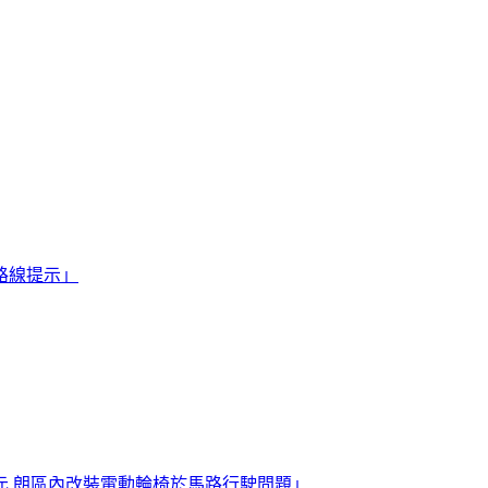
路線提示」
 朗區內改裝電動輪椅於馬路行駛問題」