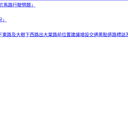
於馬路行駛問題」
況」
下東路及大樹下西路出大棠路前位置建議增設交通黑點道路標誌