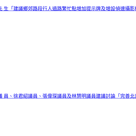
先 生「建議鄉郊路段行人過路繁忙點增加提示牌及增設偵速攝影
議 員、徐君紹議員、張偉琛議員及林慧明議員建議討論「完善北