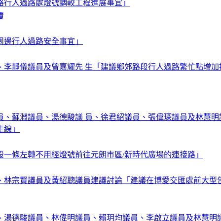
路行人過路處燈號調較工程進展事宜」
覆
周邊行人過路安全事宜」
、李靜儀議員及曾嘉耀先 生「建議鄉郊路段行人過路繁忙點增加
員、蘇淵議員、湯德駿議 員、徐君紹議員、張偉琛議員及林慧明
走線」
設一條左轉不用經燈號前往元朗市區/新時代廣場的連接路」
、林宗賢議員及黃紹聰議員建議討論「建議在博愛交匯處前大型
、湯德駿議員、林偉明議員、賴玥均議員、李啟立議員及林慧明