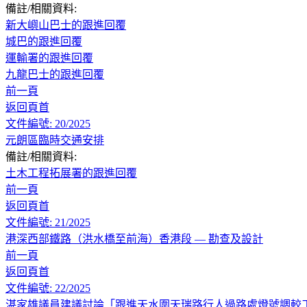
備註/相關資料:
新大嶼山巴士的跟進回覆
城巴的跟進回覆
運輸署的跟進回覆
九龍巴士的跟進回覆
前一頁
返回頁首
文件編號: 20/2025
元朗區臨時交通安排
備註/相關資料:
土木工程拓展署的跟進回覆
前一頁
返回頁首
文件編號: 21/2025
港深西部鐵路（洪水橋至前海）香港段 — 勘查及設計
前一頁
返回頁首
文件編號: 22/2025
湛家雄議員建議討論「跟進天水圍天瑞路行人過路處燈號調較