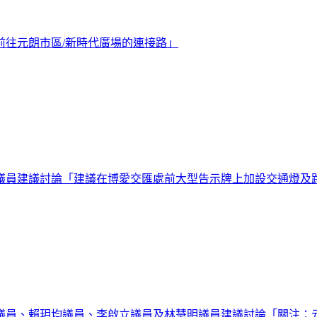
前往元朗市區/新時代廣場的連接路」
議員建議討論「建議在博愛交匯處前大型告示牌上加設交通燈及
議員、賴玥均議員、李啟立議員及林慧明議員建議討論「關注：元