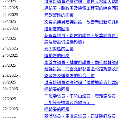
22/2025
湛家雄議員建議討論「跟進天水圍天瑞
22a/2025
運輸署、路政署及機電工程署的綜合回
22b/2025
元朗警區的回覆
23/2025
文嘉豪議員建議討論「改善新田新潭路
23a/2025
運輸署的回覆
郭永昌議員、徐君紹議員、梁業鵬議員
24/2025
牌及增設偵速攝影機」
24a/2025
元朗警區的回覆
24b/2025
運輸署的回覆
李啟立議員、林偉明議員、司徒駿軒議
25/2025
建議討論「完善北部都會區公路規劃及
25a/2025
路政署及運輸署的綜合回覆
26/2025
湛家雄議員建議討論「博愛迴旋處的建
26a/2025
運輸署的回覆
何曉雯議員、王曉山議員、黃頴灝議員
27/2025
上加設交通燈及路線提示」
27a/2025
運輸署的回覆
蘇淵議員、馬淑燕議員、司徒駿軒議員