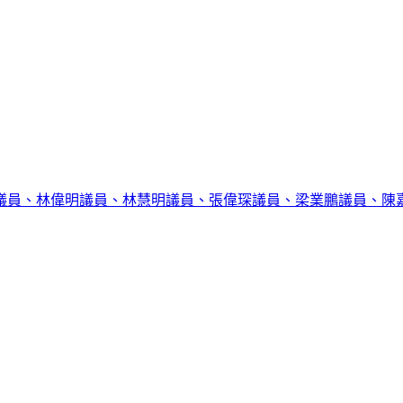
議員、林偉明議員、林慧明議員、張偉琛議員、梁業鵬議員、陳