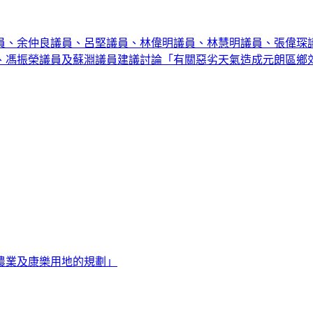
員、余仲良議員、呂堅議員、林偉明議員、林慧明議員、張偉琛
、馮振榮議員及蘇淵議員建議討論「有關惡劣天氣造成元朗區鄉
農業及康樂用地的規劃」