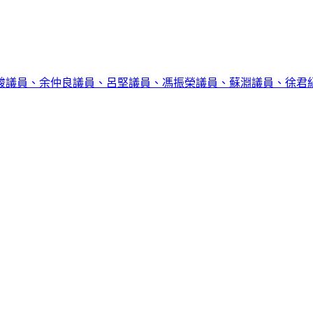
駿議員、余仲良議員、呂堅議員、馮振榮議員、蘇淵議員、徐君