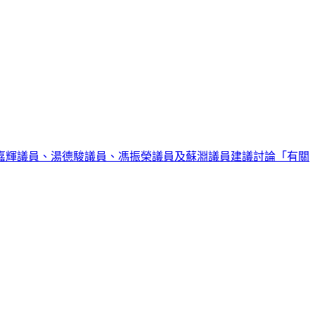
嘉輝議員、湯德駿議員、馮振榮議員及蘇淵議員建議討論「有關