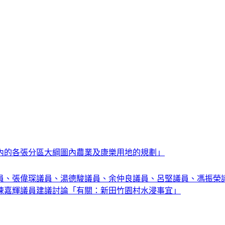
內的各張分區大綱圖內農業及康樂用地的規劃」
員、張偉琛議員、湯德駿議員、余仲良議員、呂堅議員、馮振榮
陳嘉輝議員建議討論「有關：新田竹園村水浸事宜」