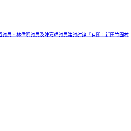
紹議員、林偉明議員及陳嘉輝議員建議討論「有關：新田竹園村