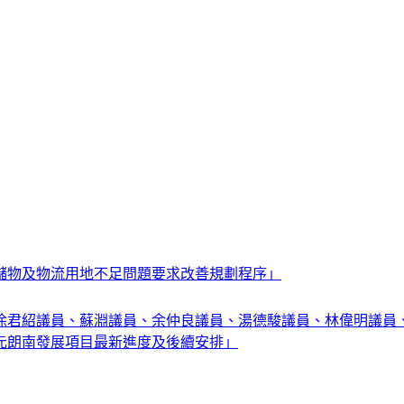
儲物及物流用地不足問題要求改善規劃程序」
徐君紹議員、蘇淵議員、余仲良議員、湯德駿議員、林偉明議員
元朗南發展項目最新進度及後續安排」