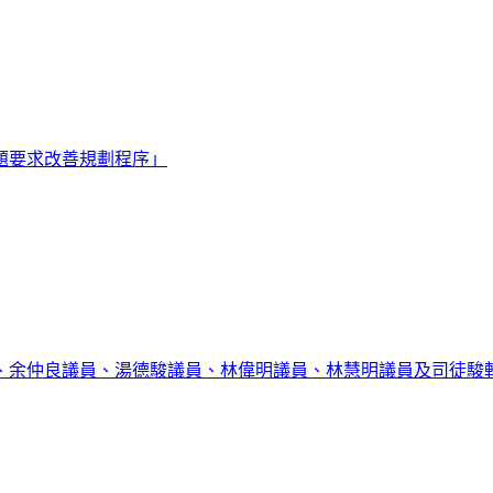
題要求改善規劃程序」
、余仲良議員、湯德駿議員、林偉明議員、林慧明議員及司徒駿