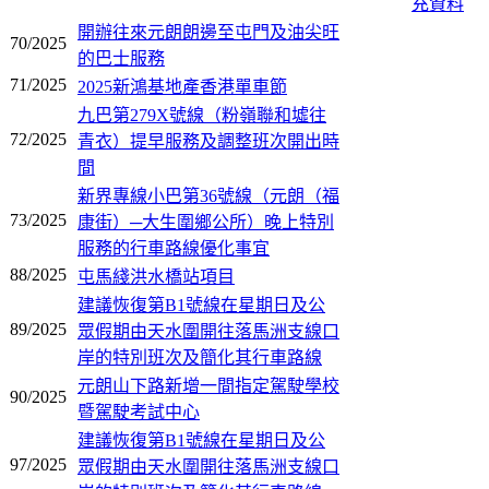
充資料
開辦往來元朗朗邊至屯門及油尖旺
70/2025
的巴士服務
71/2025
2025新鴻基地產香港單車節
九巴第279X號線（粉嶺聯和墟往
72/2025
青衣）提早服務及調整班次開出時
間
新界專線小巴第36號線（元朗（福
73/2025
康街）─大生圍鄉公所）晚上特別
服務的行車路線優化事宜
88/2025
屯馬綫洪水橋站項目
建議恢復第B1號線在星期日及公
89/2025
眾假期由天水圍開往落馬洲支線口
岸的特別班次及簡化其行車路線
元朗山下路新增一間指定駕駛學校
90/2025
暨駕駛考試中心
建議恢復第B1號線在星期日及公
97/2025
眾假期由天水圍開往落馬洲支線口