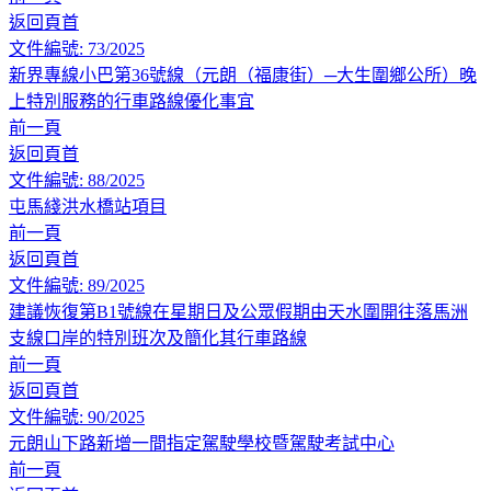
返回頁首
文件編號: 73/2025
新界專線小巴第36號線（元朗（福康街）─大生圍鄉公所）晚
上特別服務的行車路線優化事宜
前一頁
返回頁首
文件編號: 88/2025
屯馬綫洪水橋站項目
前一頁
返回頁首
文件編號: 89/2025
建議恢復第B1號線在星期日及公眾假期由天水圍開往落馬洲
支線口岸的特別班次及簡化其行車路線
前一頁
返回頁首
文件編號: 90/2025
元朗山下路新增一間指定駕駛學校暨駕駛考試中心
前一頁