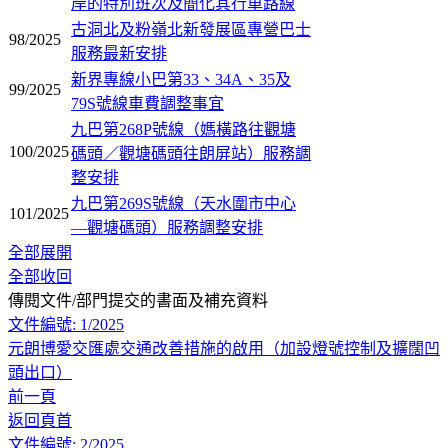
岸的特別班次及簡化其行車路線
古洞北及粉嶺北新發展區專營巴士
98/2025
服務最新安排
新界專線小巴第33、34A、35及
99/2025
79S號線車費調整事宜
九巴第268P號線（媽橫路往觀塘
100/2025
碼頭／觀塘碼頭往朗屏站）服務調
整安排
九巴第269S號線（天水圍市中心
101/2025
—觀塘碼頭）服務調整安排
全部展開
全部收回
傳閱文件/部門提交的書面及補充資料
文件編號: 1/2025
元朗博愛交匯處交通改善措施的啟用（加設燈號控制及擴闊凹
頭出口）
前一頁
返回頁首
文件編號: 2/2025