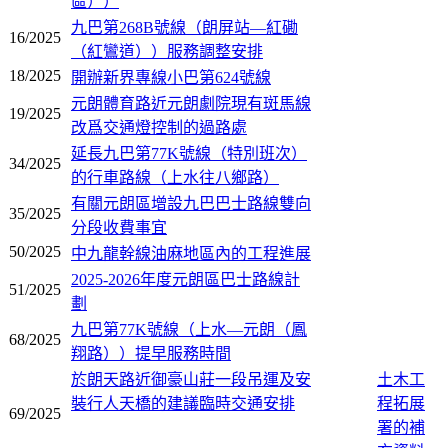
區））
九巴第268B號線（朗屏站—紅磡
16/2025
（紅鸞道））服務調整安排
18/2025
開辦新界專線小巴第624號線
元朗體育路近元朗劇院現有斑馬線
19/2025
改爲交通燈控制的過路處
延長九巴第77K號線（特別班次）
34/2025
的行車路線（上水往八鄉路）
有關元朗區增設九巴巴士路線雙向
35/2025
分段收費事宜
50/2025
中九龍幹線油麻地區內的工程進展
2025-2026年度元朗區巴士路線計
51/2025
劃
九巴第77K號線（上水—元朗（鳳
68/2025
翔路））提早服務時間
於朗天路近御豪山莊一段吊運及安
土木工
裝行人天橋的建議臨時交通安排
程拓展
69/2025
署的補