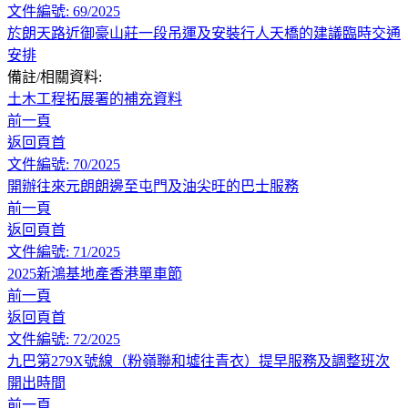
文件編號: 69/2025
於朗天路近御豪山莊一段吊運及安裝行人天橋的建議臨時交通
安排
備註/相關資料:
土木工程拓展署的補充資料
前一頁
返回頁首
文件編號: 70/2025
開辦往來元朗朗邊至屯門及油尖旺的巴士服務
前一頁
返回頁首
文件編號: 71/2025
2025新鴻基地產香港單車節
前一頁
返回頁首
文件編號: 72/2025
九巴第279X號線（粉嶺聯和墟往青衣）提早服務及調整班次
開出時間
前一頁