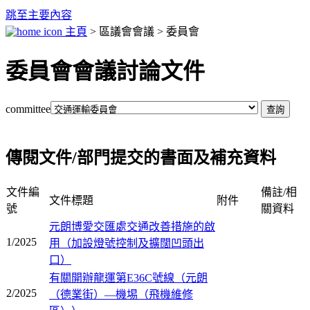
跳至主要內容
主頁
> 區議會會議 > 委員會
委員會會議討論文件
committee
傳閱文件/部門提交的書面及補充資料
文件編
備註/相
文件標題
附件
號
關資料
元朗博愛交匯處交通改善措施的啟
1/2025
用（加設燈號控制及擴闊凹頭出
口）
有關開辦龍運第E36C號線（元朗
2/2025
（德業街）—機埸（飛機維修