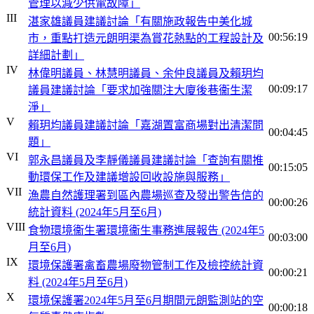
管理以減少供電故障」
III
湛家雄議員建議討論「有關施政報告中美化城
00:56:19
市，重點打造元朗明渠為賞花熱點的工程設計及
詳細計劃」
IV
林偉明議員、林慧明議員、余仲良議員及賴玥均
00:09:17
議員建議討論「要求加強關注大廈後巷衞生潔
淨」
V
賴玥均議員建議討論「嘉湖置富商場對出清潔問
00:04:45
題」
VI
郭永昌議員及李靜儀議員建議討論「查詢有關推
00:15:05
動環保工作及建議增設回收設施與服務」
VII
漁農自然護理署到區內農場巡查及發出警告信的
00:00:26
統計資料 (2024年5月至6月)
VIII
食物環境衞生署環境衞生事務進展報告 (2024年5
00:03:00
月至6月)
IX
環境保護署禽畜農場廢物管制工作及檢控統計資
00:00:21
料 (2024年5月至6月)
X
環境保護署2024年5月至6月期間元朗監測站的空
00:00:18