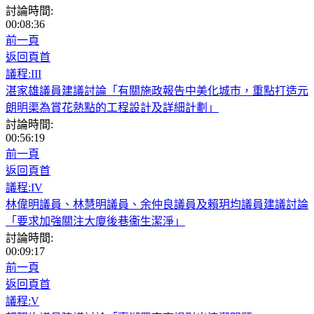
討論時間:
00:08:36
前一頁
返回頁首
議程:III
湛家雄議員建議討論「有關施政報告中美化城市，重點打造元
朗明渠為賞花熱點的工程設計及詳細計劃」
討論時間:
00:56:19
前一頁
返回頁首
議程:IV
林偉明議員、林慧明議員、余仲良議員及賴玥均議員建議討論
「要求加強關注大廈後巷衞生潔淨」
討論時間:
00:09:17
前一頁
返回頁首
議程:V