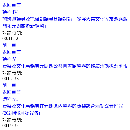
返回頁首
議程:IV
施駿興議員及徐偉凱議員建議討論「發展大棠文化等旅遊路線
開拓元朗旅遊新經濟」
討論時間:
00:11:12
前一頁
返回頁首
議程:V
康樂及文化事務署元朗區公共圖書館舉辦的推廣活動概況匯報
討論時間:
00:02:33
前一頁
返回頁首
議程:VI
康樂及文化事務署在元朗區內舉辦的康樂體育活動綜合匯報
(2024年6月號報告)
討論時間:
00:09:32