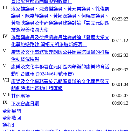
育以配合都市固體廢物收費」
III
湛家雄議員、沈豪傑議員、黃元弟議員、徐偉凱
議員、陳嘉輝議員、黃頴灝議員、何曉雯議員、
00:23:23
黃紹聰議員及李靜儀議員建議討論「設立元朗區
旅遊親善校園大使」
IV
施駿興議員及徐偉凱議員建議討論「發展大棠文
00:11:12
化等旅遊路線 開拓元朗旅遊新經濟」
V
康樂及文化事務署元朗區公共圖書館舉辦的推廣
00:02:33
活動概況匯報
VI
康樂及文化事務署在元朗區內舉辦的康樂體育活
00:09:32
動綜合匯報 (2024年6月號報告)
VII
康樂及文化事務署於元朗區舉辦的文化節目暨元
00:01:04
朗劇院場地贊助申請匯報
VIII
00:02:07
其他事項
IX
00:00:13
下次會議日期
全部展開
全部收回
議程:I