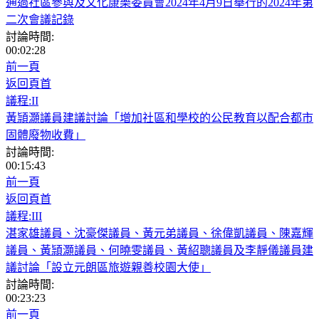
通過社區參與及文化康樂委員會2024年4月9日舉行的2024年第
二次會議記錄
討論時間:
00:02:28
前一頁
返回頁首
議程:II
黃頴灝議員建議討論「增加社區和學校的公民教育以配合都市
固體廢物收費」
討論時間:
00:15:43
前一頁
返回頁首
議程:III
湛家雄議員、沈豪傑議員、黃元弟議員、徐偉凱議員、陳嘉輝
議員、黃頴灝議員、何曉雯議員、黃紹聰議員及李靜儀議員建
議討論「設立元朗區旅遊親善校園大使」
討論時間:
00:23:23
前一頁