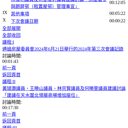
00:12:05
與朗屏邨（租置屋邨）管理事宜」
IX
00:05:22
其他事項
X
00:00:22
下次會議日期
全部展開
全部收回
議程:I
通過房屋委員會2024年6月21日舉行的2024年第三次會議記錄
討論時間:
00:01:43
前一頁
返回頁首
議程:II
黃頴灝議員、王曉山議員、林宗賢議員及何曉雯議員建議討論
「建議在天水圍北領展商場增加座位」
討論時間:
00:17:30
前一頁
返回頁首
議程:III