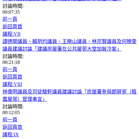
討論時間:
00:07:35
前一頁
返回頁首
議程:VII
譚德開議員、賴玥均議員、王曉山議員、林宗賢議員及何曉雯
議員建議討論「建議房屋署在公共屋邨大堂加裝冷氣」
討論時間:
00:21:18
前一頁
返回頁首
議程:VIII
林偉明議員及司徒駿軒議員建議討論「房屋署參與朗屏邨（租
置屋邨）管理事宜」
討論時間:
00:12:05
前一頁
返回頁首
議程:IX