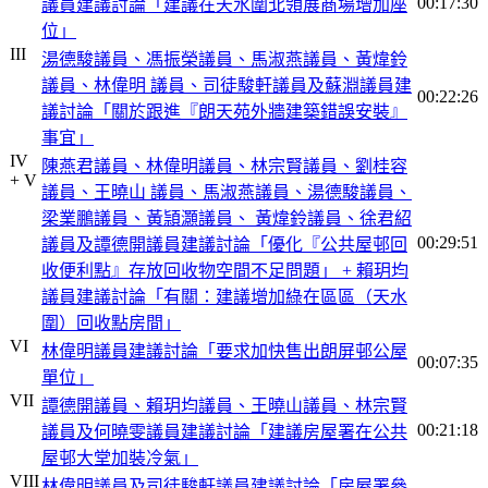
00:17:30
議員建議討論「建議在天水圍北領展商場增加座
位」
III
湯德駿議員、馮振榮議員、馬淑燕議員、黃煒鈴
議員、林偉明 議員、司徒駿軒議員及蘇淵議員建
00:22:26
議討論「關於跟進『朗天苑外牆建築錯誤安裝』
事宜」
IV
陳燕君議員、林偉明議員、林宗賢議員、劉桂容
+ V
議員、王曉山 議員、馬淑燕議員、湯德駿議員、
梁業鵬議員、黃頴灝議員、 黃煒鈴議員、徐君紹
00:29:51
議員及譚德開議員建議討論「優化『公共屋邨回
收便利點』存放回收物空間不足問題」 + 賴玥均
議員建議討論「有關：建議增加綠在區區（天水
圍）回收點房間」
VI
林偉明議員建議討論「要求加快售出朗屏邨公屋
00:07:35
單位」
VII
譚德開議員、賴玥均議員、王曉山議員、林宗賢
00:21:18
議員及何曉雯議員建議討論「建議房屋署在公共
屋邨大堂加裝冷氣」
VIII
林偉明議員及司徒駿軒議員建議討論「房屋署參