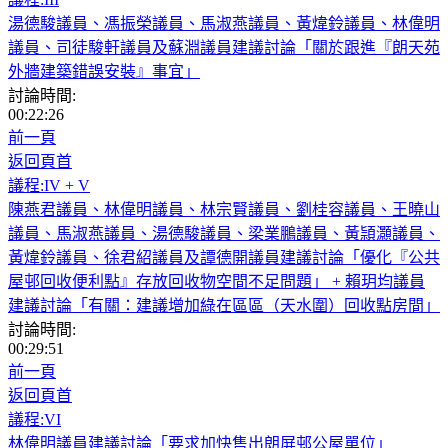
湯德駿議員、馮振榮議員、馬淑燕議員、黃煒鈴議員、林偉明
議員、司徒駿軒議員及蘇淵議員建議討論「關於跟進『朗天苑
外牆建築錯誤安裝』事宜」
討論時間:
00:22:26
前一頁
返回頁首
議程:IV + V
陳燕君議員、林偉明議員、林宗賢議員、劉桂容議員、王曉山
議員、馬淑燕議員、湯德駿議員、梁業鵬議員、黃頴灝議員、
黃煒鈴議員、徐君紹議員及譚德開議員建議討論「優化『公共
屋邨回收便利點』存放回收物空間不足問題」 + 賴玥均議員
建議討論「有關：建議增加綠在區區（天水圍）回收點房間」
討論時間:
00:29:51
前一頁
返回頁首
議程:VI
林偉明議員建議討論「要求加快售出朗屏邨公屋單位」