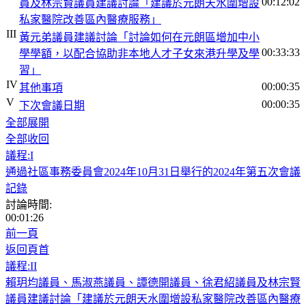
00:12:02
員及林宗賢議員建議討論「建議於元朗天水圍增設
私家醫院改善區內醫療服務」
III
黃元弟議員建議討論「討論如何在元朗區增加中小
00:33:33
學學額，以配合協助非本地人才子女來港升學及學
習」
IV
00:00:35
其他事項
V
00:00:35
下次會議日期
全部展開
全部收回
議程:I
通過社區事務委員會2024年10月31日舉行的2024年第五次會議
記錄
討論時間:
00:01:26
前一頁
返回頁首
議程:II
賴玥均議員、馬淑燕議員、譚德開議員、徐君紹議員及林宗賢
議員建議討論「建議於元朗天水圍增設私家醫院改善區內醫療