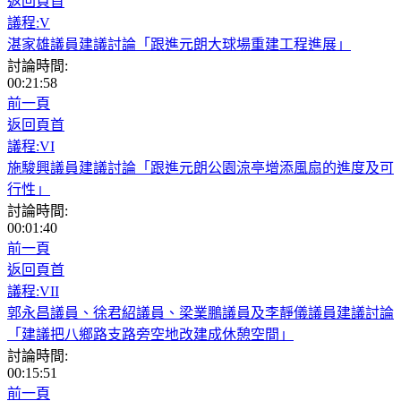
返回頁首
議程:V
湛家雄議員建議討論「跟進元朗大球場重建工程進展」
討論時間:
00:21:58
前一頁
返回頁首
議程:VI
施駿興議員建議討論「跟進元朗公園涼亭增添風扇的進度及可
行性」
討論時間:
00:01:40
前一頁
返回頁首
議程:VII
郭永昌議員、徐君紹議員、梁業鵬議員及李靜儀議員建議討論
「建議把八鄉路支路旁空地改建成休憩空間」
討論時間:
00:15:51
前一頁