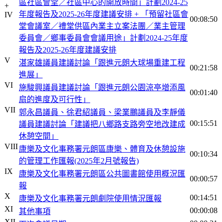
區社區會堂／社區中心的開放時間」計劃2024-25
+
年度報告及2025-26年度建議安排 + 「預留社區會
IV
00:08:50
堂會議室／禮堂供區內業主立案法團／業主管理
委員會／鄉事委員會會議用途」計劃2024-25年度
報告及2025-26年度建議安排
V
湛家雄議員建議討論「跟進元朗大球場重建工程
00:21:58
進展」
VI
施駿興議員建議討論「跟進元朗公園涼亭增添風
00:01:40
扇的進度及可行性」
VII
郭永昌議員、徐君紹議員、梁業鵬議員及李靜儀
00:15:51
議員建議討論「建議把八鄉路支路旁空地改建成
休憩空間」
VIII
康樂及文化事務署元朗區康樂、體育及休憩設施
00:10:34
的管理工作匯報(2025年2月號報告)
IX
康樂及文化事務署元朗區公共圖書館使用概況匯
00:00:57
報
X
00:14:51
康樂及文化事務署元朗劇院使用情況匯報
XI
00:00:08
其他事項
XII