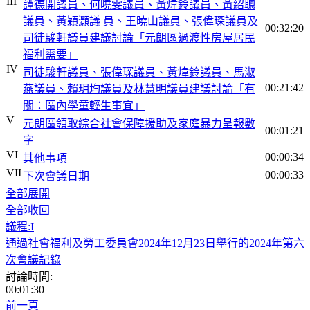
III
譚德開議員、何曉雯議員、黃煒鈴議員、黃紹聰
議員、黃穎灝議 員、王曉山議員、張偉琛議員及
00:32:20
司徒駿軒議員建議討論「元朗區過渡性房屋居民
福利需要」
IV
司徒駿軒議員、張偉琛議員、黃煒鈴議員、馬淑
00:21:42
燕議員、賴玥均議員及林慧明議員建議討論「有
關：區內學童輕生事宜」
V
元朗區領取綜合社會保障援助及家庭暴力呈報數
00:01:21
字
VI
00:00:34
其他事項
VII
00:00:33
下次會議日期
全部展開
全部收回
議程:I
通過社會福利及勞工委員會2024年12月23日舉行的2024年第六
次會議記錄
討論時間:
00:01:30
前一頁