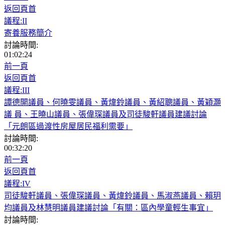
返回頁首
議程:II
寄養服務簡介
討論時間:
01:02:24
前一頁
返回頁首
議程:III
譚德開議員、何曉雯議員、黃煒鈴議員、黃紹聰議員、黃穎灝
議 員、王曉山議員、張偉琛議員及司徒駿軒議員建議討論
「元朗區過渡性房屋居民福利需要」
討論時間:
00:32:20
前一頁
返回頁首
議程:IV
司徒駿軒議員、張偉琛議員、黃煒鈴議員、馬淑燕議員、賴玥
均議員及林慧明議員建議討論「有關：區內學童輕生事宜」
討論時間: