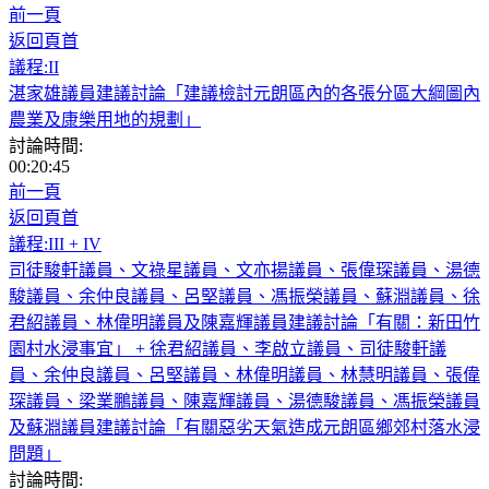
前一頁
返回頁首
議程:II
湛家雄議員建議討論「建議檢討元朗區內的各張分區大綱圖內
農業及康樂用地的規劃」
討論時間:
00:20:45
前一頁
返回頁首
議程:III + IV
司徒駿軒議員、文祿星議員、文亦揚議員、張偉琛議員、湯德
駿議員、余仲良議員、呂堅議員、馮振榮議員、蘇淵議員、徐
君紹議員、林偉明議員及陳嘉輝議員建議討論「有關：新田竹
園村水浸事宜」 + 徐君紹議員、李啟立議員、司徒駿軒議
員、余仲良議員、呂堅議員、林偉明議員、林慧明議員、張偉
琛議員、梁業鵬議員、陳嘉輝議員、湯德駿議員、馮振榮議員
及蘇淵議員建議討論「有關惡劣天氣造成元朗區鄉郊村落水浸
問題」
討論時間: