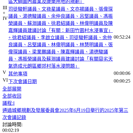
區大綱圖內農業及康樂用地的規劃」
III
司徒駿軒議員、文祿星議員、文亦揚議員、張偉琛
+
議員、湯德駿議員、余仲良議員、呂堅議員、馮振
IV
榮議員、蘇淵議員、徐君紹議員、林偉明議員及陳
嘉輝議員建議討論「有關：新田竹園村水浸事宜」
00:52:24
+ 徐君紹議員、李啟立議員、司徒駿軒議員、余仲
良議員、呂堅議員、林偉明議員、林慧明議員、張
偉琛議員、梁業鵬議員、陳嘉輝議員、湯德駿議
員、馮振榮議員及蘇淵議員建議討論「有關惡劣天
氣造成元朗區鄉郊村落水浸問題」
V
00:00:06
其他事項
VI
00:00:25
下次會議日期
全部展開
全部收回
議程:I
通過城鄉規劃及發展委員會2025年6月19日舉行的2025年第三
次會議記錄
討論時間:
00:02:19