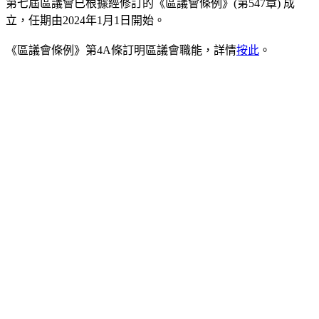
第七屆區議會已根據經修訂的《區議會條例》(第547章) 成
立，任期由2024年1月1日開始。
《區議會條例》第4A條訂明區議會職能，詳情
按此
。