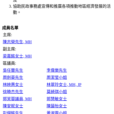
及
協助民政事務處宣傳和推廣各項推動地區經濟發展的活
動。
成員名單
主席:
陳志榮先生, MH
副主席:
梁嘉銘女士, MH
區議員:
吳任豐先生
李偉樂先生
周劍豪先生
周潔莹小姐
林映惠女士
林翠玲女士, MH, JP
徐曉杰先生
莫綺琪小姐
郭芙蓉議員, MH
郭慧敏女士
陳安妮女士
陳藹怡女士
彭熠銘先生
黃淑雯小姐