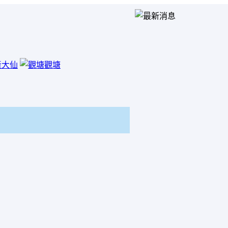
黃大仙
觀塘