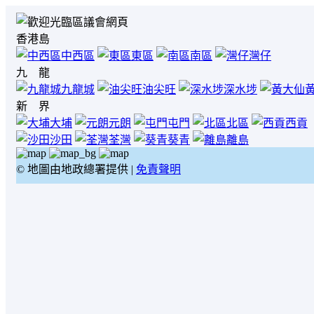
香港島
中西區
東區
南區
灣仔
九 龍
九龍城
油尖旺
深水埗
新 界
大埔
元朗
屯門
北區
西貢
沙田
荃灣
葵青
離島
© 地圖由地政總署提供 |
免責聲明