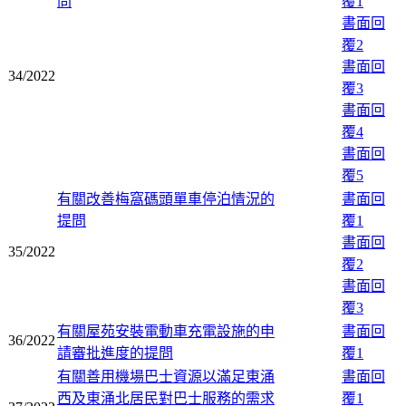
問
覆1
書面回
覆2
書面回
34/2022
覆3
書面回
覆4
書面回
覆5
有關改善梅窩碼頭單車停泊情況的
書面回
提問
覆1
書面回
35/2022
覆2
書面回
覆3
有關屋苑安裝電動車充電設施的申
書面回
36/2022
請審批進度的提問
覆1
有關善用機場巴士資源以滿足東涌
書面回
西及東涌北居民對巴士服務的需求
覆1