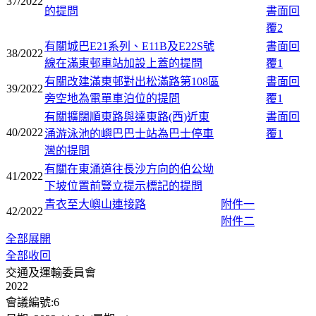
37/2022
的提問
書面回
覆2
有關城巴E21系列、E11B及E22S號
書面回
38/2022
線在滿東邨車站加設上蓋的提問
覆1
有關改建滿東邨對出松滿路第108區
書面回
39/2022
旁空地為電單車泊位的提問
覆1
有關擴闊順東路與達東路(西)近東
書面回
40/2022
涌游泳池的嶼巴巴士站為巴士停車
覆1
灣的提問
有關在東涌道往長沙方向的伯公坳
41/2022
下坡位置前豎立提示標記的提問
青衣至大嶼山連接路
附件一
42/2022
附件二
全部展開
全部收回
交通及運輸委員會
2022
會議編號:6