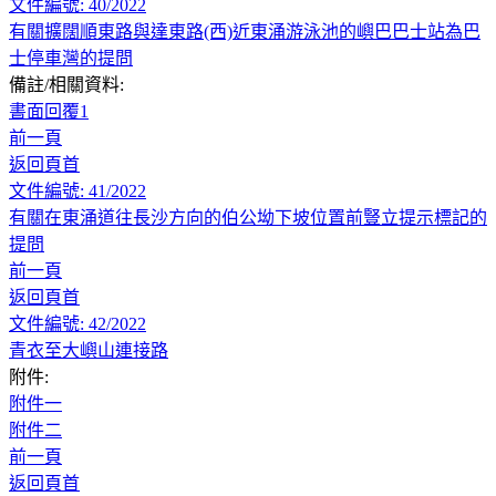
文件編號: 40/2022
有關擴闊順東路與達東路(西)近東涌游泳池的嶼巴巴士站為巴
士停車灣的提問
備註/相關資料:
書面回覆1
前一頁
返回頁首
文件編號: 41/2022
有關在東涌道往長沙方向的伯公坳下坡位置前豎立提示標記的
提問
前一頁
返回頁首
文件編號: 42/2022
青衣至大嶼山連接路
附件:
附件一
附件二
前一頁
返回頁首